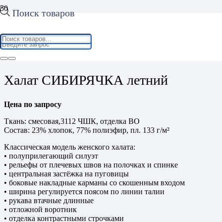
Поиск товаров
Home
/
Спецодежда
/
Одежда специальная
/ Халат
СИБИРЯЧКА летний
Халат СИБИРЯЧКА летний
Цена по запросу
Ткань: смесовая,3112 ЧШК, отделка ВО
Состав: 23% хлопок, 77% полиэфир, пл. 133 г/м²
Классическая модель женского халата:
• полуприлегающий силуэт
• рельефы от плечевых швов на полочках и спинке
• центральная застёжка на пуговицы
• боковые накладные карманы со скошенным входом
• ширина регулируется поясом по линии талии
• рукава втачные длинные
• отложной воротник
• отделка контрастными строчками