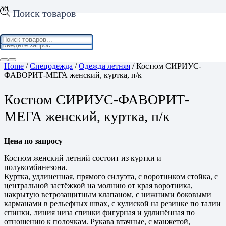
Поиск товаров
Home
/
Спецодежда
/
Одежда летняя
/ Костюм СИРИУС-
ФАВОРИТ-МЕГА женский, куртка, п/к
Костюм СИРИУС-ФАВОРИТ-
МЕГА женский, куртка, п/к
Цена по запросу
Костюм женский летний состоит из куртки и
полукомбинезона.
Куртка, удлиненная, прямого силуэта, с воротником стойка, с
центральной застёжкой на молнию от края воротника,
накрытую ветрозащитным клапаном, с нижними боковыми
карманами в рельефных швах, с кулиской на резинке по талии
спинки, линия низа спинки фигурная и удлинённая по
отношению к полочкам. Рукава втачные, с манжетой,