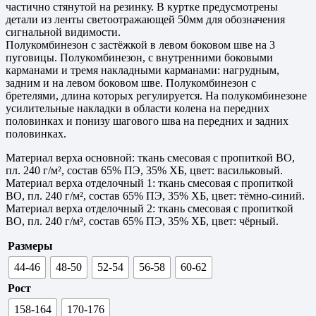
частично стянутой на резинку. В куртке предусмотрены
детали из ленты светоотражающей 50мм для обозначения
сигнальной видимости.
Полукомбинезон с застёжкой в левом боковом шве на 3
пуговицы. Полукомбинезон, с внутренними боковыми
карманами и тремя накладными карманами: нагрудным,
задним и на левом боковом шве. Полукомбинезон с
бретелями, длина которых регулируется. На полукомбинезоне
усилительные накладки в области колена на передних
половинках и понизу шагового шва на передних и задних
половинках.
Материал верха основной: ткань смесовая с пропиткой ВО,
пл. 240 г/м², состав 65% ПЭ, 35% ХБ, цвет: васильковый.
Материал верха отделочный 1: ткань смесовая с пропиткой
ВО, пл. 240 г/м², состав 65% ПЭ, 35% ХБ, цвет: тёмно-синий.
Материал верха отделочный 2: ткань смесовая с пропиткой
ВО, пл. 240 г/м², состав 65% ПЭ, 35% ХБ, цвет: чёрный.
Размеры
44-46
48-50
52-54
56-58
60-62
Рост
158-164
170-176