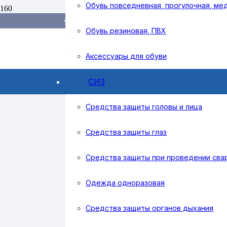
Обувь повседневная, прогулочная, ме
Доставка и оплата
Справочник покупателя
Обувь резиновая, ПВХ
Поиск
Контакты
товаров
nursnab@mail.ru
Аксессуары для обуви
г. Набережные Челны, ул Придорожная, 
СИЗ
Средства защиты головы и лица
Средства защиты глаз
Средства защиты при проведении сва
Одежда одноразовая
Средства защиты органов дыхания