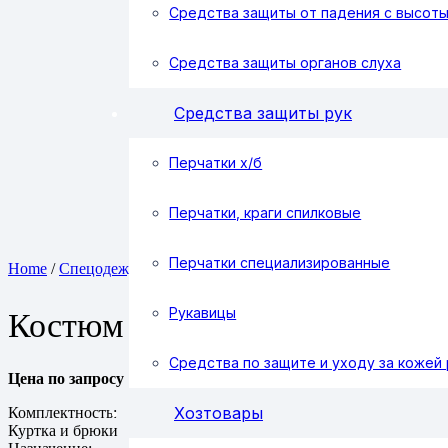
Средства защиты от падения с высот
Средства защиты органов слуха
Средства защиты рук
Перчатки х/б
Перчатки, краги спилковые
Перчатки специализированные
Home
/
Спецодежда
/
Одежда летняя
/ Костюм СПЕЦИАЛИСТ-1
Рукавицы
Костюм СПЕЦИАЛИСТ-1 ле
Средства по защите и уходу за кожей 
Цена по запросу
Хозтовары
Комплектность:
Куртка и брюки