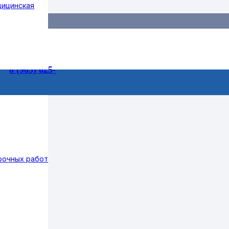
дицинская
55-99
3/1
8 (965) 625-
75-73
рочных работ