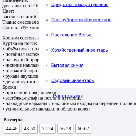
Назначение:
Средства пожаротушения
для защиты от ОПЗ и МВ
Цвет:
василек-т.синий
Снегоуборочный инвентарь
Ткань: смесовая хлопкополиэфирная, ВО отделка
Состав: 53% хлопок, 47% полиэфир, плотность 210 г/м²
Постельное белье
Костюм состоит из куртки и брюк.
Куртка на поясе:
• объём пояса по спинке регулируется лентой эластичной
Хозяйственный инвентарь
• потайная застёжка на пуговицы
• нагрудный прорезной карман с застежкой на молнию
Бытовая химия
• нижние накладные объёмные карманы с наклонным входом и
• отложной воротник
• рукава двухшовные с манжетами, застёгивающимися на пуго
Садовый инвентарь
• детали куртки комбинируются из тканей двух цветов
Брюки:
• притачной пояс, шлевки
Распродажа
• застёжка-гульф на петли и пуговицы
• накладные карманы с наклонным входом на передней полови
• усилительные накладки в области колен
Размеры
44-46
48-50
52-54
56-58
60-62