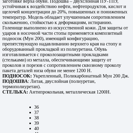
заготовке верха обуви. Подошва – двухслойная ПУ-ТПУ,
устойчивая к воздействию нефти, нефтепродуктов, кислот и
щелочей концентрации до 20%, повышенных и пониженных
температур. Модель обладает улучшенным сопротивлением
скольжению, стойкостью к деформациям, истиранию.
Голенище выполнено из искусственной кожи. Для защиты от
ударов в носочной части стопы применяется композитный
подносок (Мун 200), имеющий конфигурацию,
препятствующую надавливанию верхнего края на стопу и
оборудованный прокладкой из полиуретана. Обувь
изготавливается с проколозащитными прокладками
(стельками) из металла, обеспечивающими защиту от
проколов и порезов с сопротивлением сквозному проколу
пакета деталей низа обуви не менее 1200 Н.
ПОДНОСОК:
Укрепленный, Поликарбонатный Мун 200 Дж.
ПОДОШВА
: Литая, двуслойная (полиуретан,
термополиуретан).
СТЕЛЬКА:
Антипрокольная, металлическая 1200Н.
36
37
38
39
40