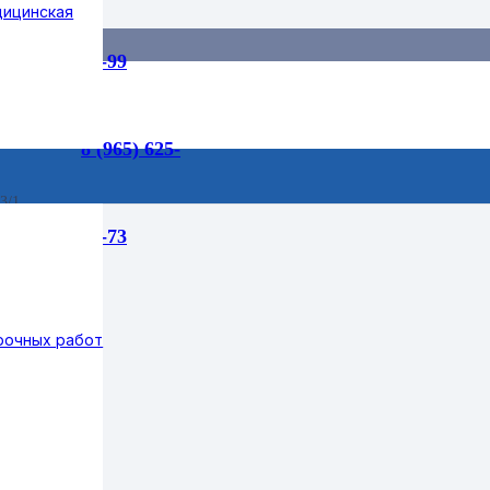
дицинская
55-99
8 (965) 625-
3/1
75-73
рочных работ
летний