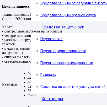
Средства защиты от падения с высот
Цена по запросу
Ткань: смесовая, ВО отделка
Средства защиты органов слуха
Состав: 20% хлопок, 80% полиэфир, плотность 200 г/м²
Средства защиты рук
Халат:
• центральная застёжка на пуговицы
• четыре накладных кармана
Перчатки х/б
• удобный нагрудный карман под мобильный
телефон
• рукава втачные, с манжетами, застёгивающимися
Перчатки, краги спилковые
на пуговицы
• спинка с хлястиком по линии талии
• световозвращающий кант по линии кокетки
Перчатки специализированные
40-42
Рукавицы
44-46
48-50
Размеры
52-54
Средства по защите и уходу за кожей 
56-58
60-62
Хозтовары