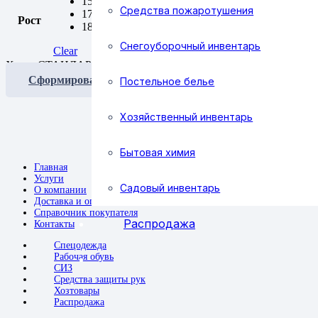
158-164
Средства пожаротушения
170-176
Рост
182-188
Снегоуборочный инвентарь
Clear
Халат СТАНДАРТ летний quantity
Сформировать заявку
Постельное белье
Хозяйственный инвентарь
Бытовая химия
Главная
Услуги
Садовый инвентарь
О компании
Доставка и оплата
Справочник покупателя
Распродажа
Контакты
Спецодежда
Рабочая обувь
СИЗ
Средства защиты рук
Хозтовары
Распродажа