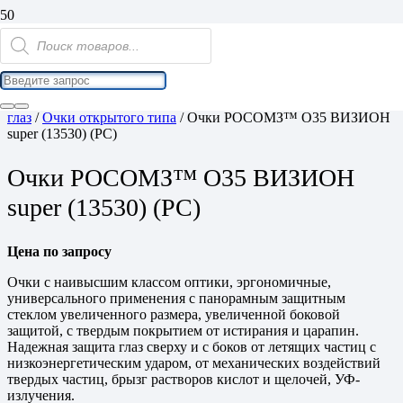
Поиск
товаров
Home
/
Средства индивидуальной защиты
/
Средства защиты
глаз
/
Очки открытого типа
/ Очки РОСОМЗ™ О35 ВИЗИОН
super (13530) (РС)
Очки РОСОМЗ™ О35 ВИЗИОН
super (13530) (РС)
Цена по запросу
Очки с наивысшим классом оптики, эргономичные,
универсального применения с панорамным защитным
стеклом увеличенного размера, увеличенной боковой
защитой, с твердым покрытием от истирания и царапин.
Надежная защита глаз сверху и с боков от летящих частиц с
низкоэнергетическим ударом, от механических воздействий
твердых частиц, брызг растворов кислот и щелочей, УФ-
излучения.