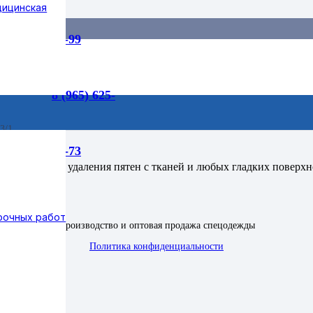
дицинская
55-99
Белизна Люкс 1л.
8 (965) 625-
л.
3/1
75-73
ных тканей, удаления пятен с тканей и любых гладких поверхно
рочных работ
Производство и оптовая продажа спецодежды
Политика конфиденциальности