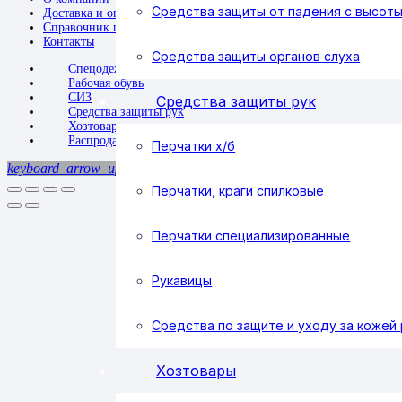
Средства защиты от падения с высот
Доставка и оплата
Справочник покупателя
Контакты
Средства защиты органов слуха
Спецодежда
Рабочая обувь
СИЗ
Средства защиты рук
Средства защиты рук
Хозтовары
Распродажа
Перчатки х/б
keyboard_arrow_up
Перчатки, краги спилковые
Перчатки специализированные
Рукавицы
Средства по защите и уходу за кожей 
Хозтовары