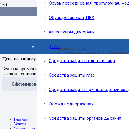
Обувь повседневная, прогулочная, ме
Доставка и оплата
Поиск товаров
Справочник покупателя
Обувь резиновая, ПВХ
Контакты
Home
/
Хозяйственные товары
/
Бытовая химия
/ Отбеливатель 
Аксессуары для обуви
Отбеливатель Белизна Люкс 1
СИЗ
nursnab@mail.ru
г. Набережные Челны, ул Придорожная, 
Цена по запросу
Средства защиты головы и лица
Белизна применяется для отбеливания хлопчатобумажных и льня
раковин, унитазов, мусорных ведер.
Средства защиты глаз
Сформировать заявку
Средства защиты при проведении сва
Одежда одноразовая
Средства защиты органов дыхания
Главная
Услуги
О компании