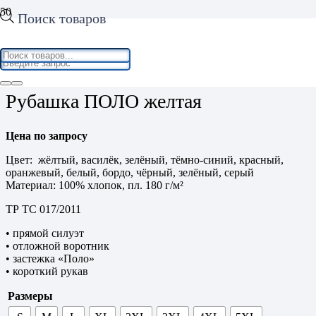
Поиск товаров
Home
/
Спецодежда
/
Трикотаж
/ Рубашка ПОЛО желтая
Рубашка ПОЛО желтая
Цена по запросу
Цвет: жёлтый, василёк, зелёный, тёмно-синий, красный,
оранжевый, белый, бордо, чёрный, зелёный, серый
Материал: 100% хлопок, пл. 180 г/м²
ТР ТС 017/2011
• прямой силуэт
• отложной воротник
• застежка «Поло»
• короткий рукав
Размеры