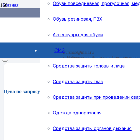
Обувь повседневная, прогулочная, ме
Доставка и оплата
Главная
Средства индивидуальной защиты
Поиск товаров
Справочник покупателя
Средства защиты глаз
Обувь резиновая, ПВХ
Очки закрытого типа
Контакты
Очки закрытого типа
Аксессуары для обуви
СИЗ
nursnab@mail.ru
Фильтр
г. Набережные Челны, ул Придорожная, 
Средства защиты головы и лица
Средства защиты глаз
Цена по запросу
Средства защиты при проведении сва
Одежда одноразовая
Средства защиты органов дыхания