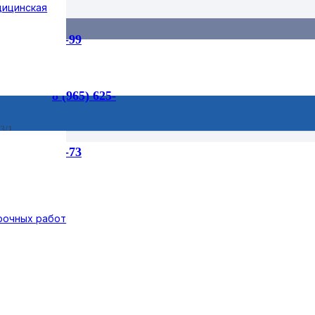
дицинская
55-99
8 (965) 625-
3/1
75-73
рочных работ