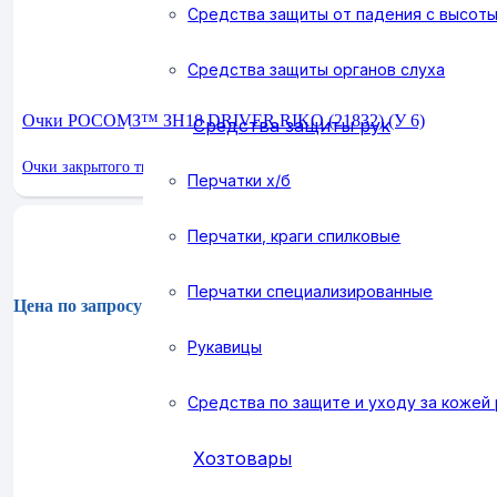
Средства защиты от падения с высот
Средства защиты органов слуха
Очки РОСОМЗ™ ЗН18 DRIVER RIKO (21832) (У 6)
Средства защиты рук
Очки закрытого типа
Перчатки х/б
Перчатки, краги спилковые
Перчатки специализированные
Цена по запросу
Рукавицы
Средства по защите и уходу за кожей 
Хозтовары