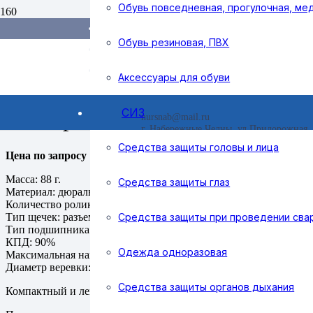
Обувь повседневная, прогулочная, ме
Доставка и оплата
Поиск товаров
Справочник покупателя
Обувь резиновая, ПВХ
Контакты
Аксессуары для обуви
Home
/
Средства индивидуальной защиты
/
Средства защиты от
СИЗ
Блок-ролик одинарный СОЛО 
nursnab@mail.ru
г. Набережные Челны, ул Придорожная, 
Средства защиты головы и лица
Цена по запросу
Масса: 88 г.
Средства защиты глаз
Материал: дюраль
Количество роликов: 1
Средства защиты при проведении сва
Тип щечек: разъемные
Тип подшипника: шарикоподшипник
КПД: 90%
Одежда одноразовая
Максимальная нагрузка: 30 кН
Диаметр веревки: 11 мм
Средства защиты органов дыхания
Компактный и легкий прусик-блок с разъемными щечками.