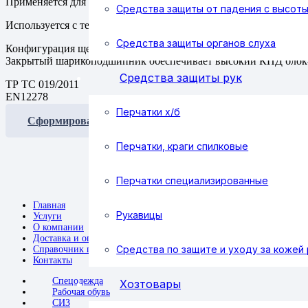
Применяется для организации полиспастов, в том числе при п
Средства защиты от падения с высот
Используется с текстильными канатами.
Средства защиты органов слуха
Конфигурация щечек позволяет предотвратить затягивание узла
Закрытый шарикоподшипник обеспечивает высокий КПД блок-
Средства защиты рук
ТР ТС 019/2011
EN12278
Перчатки х/б
Сформировать заявку
Перчатки, краги спилковые
Перчатки специализированные
Главная
Рукавицы
Услуги
О компании
Доставка и оплата
Средства по защите и уходу за кожей 
Справочник покупателя
Контакты
Спецодежда
Хозтовары
Рабочая обувь
СИЗ