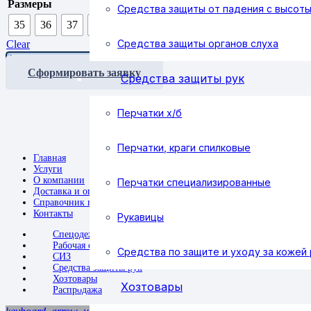
Размеры
Средства защиты от падения с высот
35
36
37
38
39
40
41
42
43
44
45
4
Средства защиты органов слуха
Clear
Ботинки
СИРИУС-
Сформировать заявку
Средства защиты рук
ТИТАН,
кожа,
Нитрил
Перчатки х/б
quantity
Перчатки, краги спилковые
Главная
Услуги
О компании
Перчатки специализированные
Доставка и оплата
Справочник покупателя
Контакты
Рукавицы
Спецодежда
Рабочая обувь
Средства по защите и уходу за кожей 
СИЗ
Средства защиты рук
Хозтовары
Хозтовары
Распродажа