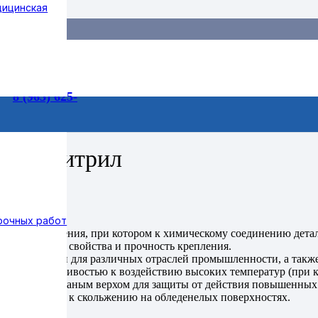
дицинская
55-99
3/1
8 (965) 625-
УС-ТИТАН, кожа, Нитрил
жа, Нитрил
75-73
рочных работ
 ОПЗ, МВ.
 метод крепления, при котором к химическому соединению дета
уатационные свойства и прочность крепления.
 в назначении для различных отраслей промышленности, а также
личной устойчивостью к воздействию высоких температур (при 
циальная с кожаным верхом для защиты от действия повышенных 
стойчивостью к скольжению на обледенелых поверхностях.