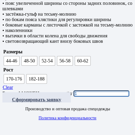
• пояс увеличенной ширины со стороны задних половинок, со
шлевками
• застёжка-гульф на тесьму-молнию
• по бокам пояса хлястики для регулировки ширины
• боковые карманы с листочкой с застежкой на тесьму-молнию
• наколенники
• вытачки в области колена для свободы движения
• световозвращающий кант внизу боковых швов
Размеры
44-46
48-50
52-54
56-58
60-62
Рост
170-176
182-188
Clear
Брюки ФЬЮЖЕН зимние quantity
Сформировать заявку
Производство и оптовая продажа спецодежды
Политика конфиденциальности