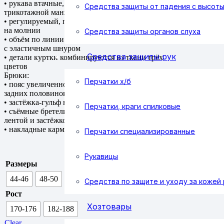
• рукава втачные, двухшовные, с внутренней
Средства защиты от падения с высот
трикотажной манжетой
• регулируемый, пристёгивающийся капюшон
на молнии
Средства защиты органов слуха
• объём по линии талии регулируется кулисой
с эластичным шнуром
Средства защиты рук
• детали куртки комбинируются из ткани трёх
цветов
Брюки:
Перчатки х/б
• пояс увеличенной ширины со стороны
задних половинок
• застёжка-гульф на петли и пуговицы
Перчатки, краги спилковые
• съёмные бретели частично с эластичной
лентой и застёжкой на фастексы
• накладные карманы
Перчатки специализированные
Рукавицы
Размеры
44-46
48-50
52-54
56-58
60-62
Средства по защите и уходу за кожей 
Рост
Хозтовары
170-176
182-188
Clear