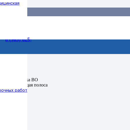
дицинская
55-99
3/1
8 (965) 625-
75-73
0 г/м², отделка ВО
етовозвращающая полоса
рочных работ