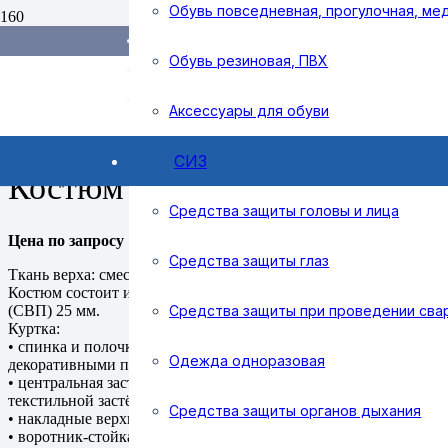
Обувь повседневная, прогулочная, ме
Доставка и оплата
Справочник покупателя
Обувь резиновая, ПВХ
Поиск
Контакты
товаров
nursnab@mail.ru
Аксессуары для обуви
г. Набережные Челны, ул Придорожная, 
Home
/
Спецодежда
/
Одежда зимняя
/ Костюм ВЬЮГА зимний
СИЗ
Костюм ВЬЮГА зимний
Средства защиты головы и лица
Цена по запросу
Средства защиты глаз
Ткань верха: смесовая, 20% хлопок, 80% полиэфир,плотность 20
Костюм состоит из куртки и брюк. В костюме используется св
Средства защиты при проведении сва
(СВП) 25 мм.
Куртка:
• спинка и полочки с кокетками,
Одежда одноразовая
декоративными планками
• центральная застёжка на молнию и клапан с
текстильной застёжкой
Средства защиты органов дыхания
• накладные верхние и нижние карманы
• воротник-стойка