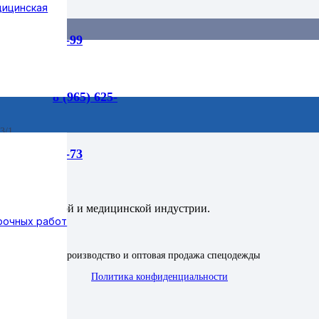
дицинская
55-99
я
/ Фартук ОДНОРАЗОВЫЙ
8 (965) 625-
3/1
75-73
ений в пищевой и медицинской индустрии.
рочных работ
Производство и оптовая продажа спецодежды
Политика конфиденциальности