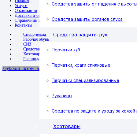
Главная
Средства защиты от падения с высот
Услуги
О компании
Доставка и оплата
Средства защиты органов слуха
Справочник покупателя
Контакты
Средства защиты рук
Спецодежда
Рабочая обувь
СИЗ
Средства защиты рук
Перчатки х/б
Хозтовары
Распродажа
Перчатки, краги спилковые
keyboard_arrow_up
Перчатки специализированные
Рукавицы
Средства по защите и уходу за кожей 
Хозтовары