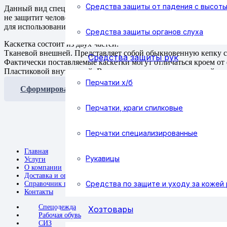
Средства защиты от падения с высот
Данный вид специальных головных уборов предназначен для об
не защитит человека от получения производственной травмы, 
для использования плотниками, кровельщиками, автомастерам
Средства защиты органов слуха
Каскетка состоит из двух частей:
Тканевой внешней. Представляет собой обыкновенную кепку с 
Средства защиты рук
Фактически поставляемые каскетки могут отличаться кроем от 
Пластиковой внутренней. Внешне напоминает полимерный шле
Перчатки х/б
Сформировать заявку
Перчатки, краги спилковые
Перчатки специализированные
Главная
Рукавицы
Услуги
О компании
Доставка и оплата
Средства по защите и уходу за кожей 
Справочник покупателя
Контакты
Спецодежда
Хозтовары
Рабочая обувь
СИЗ