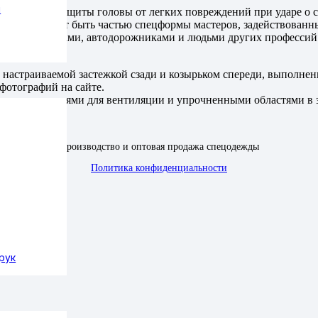
ы
еспечения защиты головы от легких повреждений при ударе о ст
она и не может быть частью спецформы мастеров, задействованн
и, кладовщиками, автодорожниками и людьми других профессий
настраиваемой застежкой сзади и козырьком спереди, выполнен
фотографий на сайте.
м с отверстиями для вентиляции и упрочненными областями в 
Производство и оптовая продажа спецодежды
Политика конфиденциальности
рук