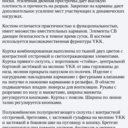
носки. Усиленная двойная прострочка дает высокую
плотность и прочность на разрыв. Закрепки на карманы дают
дополнительное усиление мест участвующих в динамических
нагрузках.
Костюм отличается практичностью и функциональностью,
имеет множество вместительных карманов. Элементы СВ
дающие безопасность в темное время суток. В костюме
используется высококачественная фурнитура YKK.
Куртка комбинированная выполнена из тканей двух цветов с
контрастной отстрочкой и светоотражающими элементами.
Куртка прямого силуэта, с воротником «стойка», центральной
бортовой застёжкой на молнию YKK от шва горловины до
низа, молния прикрыта напуском из полочек. Изделие с
нагрудными накладными карманами с фигурными клапанами
на липучке и нижними карманами в рельефах. В области
подмышечных впадин люверсы для вентиляции. Рукава с
разрезами по низу и манжетами, ширина манжеты
регулируется кнопками. Куртка с поясом. Ширина по линии
талии регулируется кнопками.
Полукомбинезон полуприлегающего силуэта с контрастной
отстрочкой, бретелями, с застежкой гульфика на молнию YKK
и застежкой в боковом шве на пуговицу и кнопку. Бретели
регулируются при помощи застежек-фастексов и резинки.