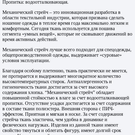
Пропитка: водоотталкивающая.
Механический стрейч – это инновационная разработка в
области текстильной индустрии, которая призвана сделать
ношение одежды в теплое время года максимально легким и
комфортным. Сегодня ткань используется для пошива
сегмента «умных вещей», которые не сковывают движений во
время активных действий.
Механический стрейч лучше всего подходит для спецодежды,
общепроизводственной одежды, выдерживает «суровые»
условия эксплуатации.
Благодаря особому плетению, ткань практически не мнется,
не протирается и выдерживает многократное количество
высокотемпературных стирок. Антиаллергенность и
гигиеничность ткани достигается за счет высокого
содержания хлопка. “Механический стрейч” обладает
повышенной стойкостью к влаге за счет водоотталкивающей
пропитки. Отсутствие усадки достигается за счет содержания
в составе ткани полиэстера. Внешняя сторона с ПИЧ-
эффектом. Приятная и мягкая в носке. За счет содержания
стрейча ткань эластична, чем удобна в динамике и
физических нагрузках. Изделия из данной ткани имеют
свойство тянуться и облегать фигуру, имеют долгий срок