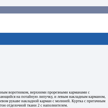
ожным воротником, верхними прорезными карманами с
вающийся на потайную липучку, и левым накладным карманом,
вом рукаве накладной карман с молнией. Куртка с притачным
 тон отделочной ткани 2 с наполнителем.