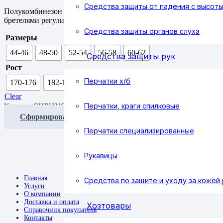
Средства защиты от падения с высот
Полукомбинезон прямого силуэта, застежкой гульфика на молн
бретелями регулируемыми эластичной тесьмой и фастексами, с
Средства защиты органов слуха
Размеры
44-46
48-50
52-54
56-58
60-62
Средства защиты рук
Рост
Перчатки х/б
170-176
182-188
Clear
Перчатки, краги спилковые
Костюм СИРИУС-ПРЕСТИЖ куртка, п/к quantity
Сформировать заявку
Перчатки специализированные
Рукавицы
Главная
Средства по защите и уходу за кожей 
Услуги
О компании
Доставка и оплата
Хозтовары
Справочник покупателя
Контакты