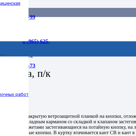
дицинская
55-99
8 (965) 625-
Ж куртка, п/к
3/1
75-73
уртка, п/к
рочных работ
кой на молнию накрытую ветрозащитной планкой на кнопки, отл
с правым накладным карманом со складкой и клапаном застеги
ачными манжетами застегивающиеся на потайную кнопку, на ле
еся на потайные кнопки. В куртку втачивается кант СВ и кант в