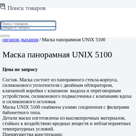
Поиск товаров
Home
/
Средства индивидуальной защиты
/
Средства защиты
органов дыхания
/ Маска панорамная UNIX 5100
Маска панорамная UNIX 5100
Цена по запросу
Состав. Маска состоит из панорамного стекла-корпуса,
силиконового уплотнителя c двойным обтюратором,
клапанной коробки с клапаном выдоха и переговорным
устройством, силиконового подмасочника с клапанами вдоха
и силиконового оголовья.
Маска UNIX 5100 снабжена узлами соединения с фильтрами
байонетного типа.
Детали маски изготовлены из высокопрочных материалов,
стойких к воздействию вредных веществ и неблагоприятных
температурных условий.
Преимущества конструкции: