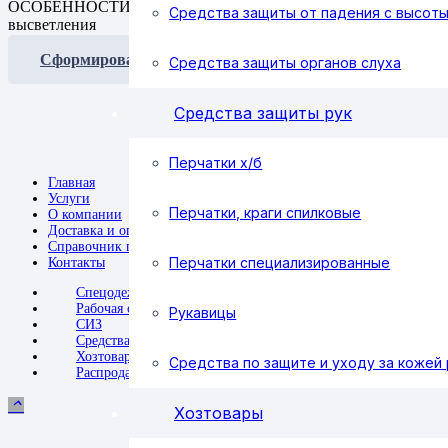
ОСОБЕННОСТИ МОДЕЛИ: внешний ручной регулятор затемнения,
Средства защиты от падения с высот
высветления
Сформировать заявку
Средства защиты органов слуха
Средства защиты рук
Перчатки х/б
Главная
Услуги
Перчатки, краги спилковые
О компании
Доставка и оплата
Справочник покупателя
Перчатки специализированные
Контакты
Спецодежда
Рабочая обувь
Рукавицы
СИЗ
Средства защиты рук
Хозтовары
Средства по защите и уходу за кожей 
Распродажа
keyboard_arrow_up
Хозтовары