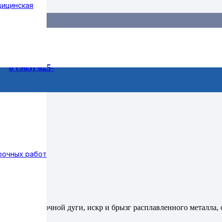
дицинская
55-99
ри проведении сварочных работ
/ Маска сварщика TITANix АСФ
3/1
8 (965) 625-
Ф 7100
75-73
рочных работ
ек
ний сварочной дуги, искр и брызг расплавленного металла, о
т