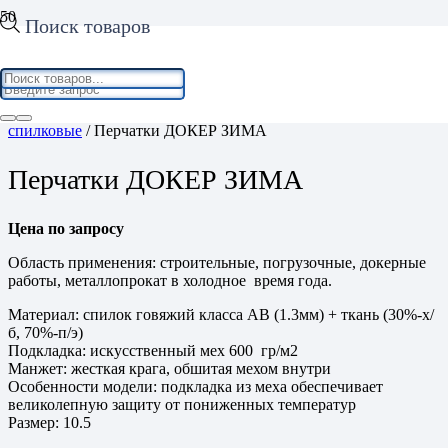
Поиск товаров
Home
/
Средства защиты рук
/
Перчатки, краги
спилковые
/ Перчатки ДОКЕР ЗИМА
Перчатки ДОКЕР ЗИМА
Цена по запросу
Область применения: строительные, погрузочные, докерные
работы, металлопрокат в холодное время года.
Материал: спилок говяжий класса АВ (1.3мм) + ткань (30%-х/
б, 70%-п/э)
Подкладка: искусственный мех 600 гр/м2
Манжет: жесткая крага, обшитая мехом внутри
Особенности модели: подкладка из меха обеспечивает
великолепную защиту от пониженных температур
Размер: 10.5