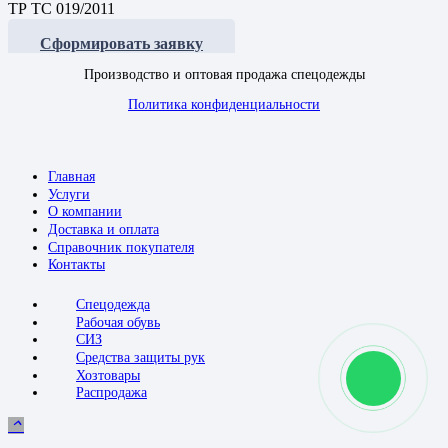
ТР ТС 019/2011
Сформировать заявку
Производство и оптовая продажа спецодежды
Политика конфиденциальности
Главная
Услуги
О компании
Доставка и оплата
Справочник покупателя
Контакты
Спецодежда
Рабочая обувь
СИЗ
Средства защиты рук
Хозтовары
Распродажа
keyboard_arrow_up