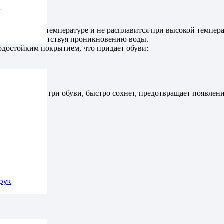
ы
и минусовой температуре и не расплавится при высокой темпера
одошвой, препятствуя проникновению воды.
одостойким покрытием, что придает обуви:
й климат внутри обуви, быстро сохнет, предотвращает появление
рук