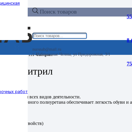
дицинская
Поиск товаров
55
8 
nursnab@mail.ru
, кожа, ПКП, ПУ-Нитрил
г. Набережные Челны, ул Придорожная, 3/1
75
, ПУ-Нитрил
рочных работ
 подошве для всех видов деятельности.
ого вспененного полиуретана обеспечивает легкость обуви и а
еряет своих свойств)