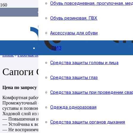
Обувь повседневная, прогулочная, ме
Доставка и оплата
Справочник покупателя
Обувь резиновая, ПВХ
Контакты
Аксессуары для обуви
СИЗ
Home
/
Рабочая обувь
/
Летняя обувь
/
Сапоги
/ Сапоги СИРИУС
Средства защиты головы и лица
Сапоги СИРИУС, кожа, ПКП
Средства защиты глаз
Цена по запросу
Средства защиты при проведении сва
Комфортная рабочая обувь из натуральной кожи на двухслойной
Промежуточный слой подошвы из равномерного микроскопическ
Одежда одноразовая
суставы и позвоночник.
Ходовой слой из нитрильной резины имеет такие свойства как:
— Повышенная износостойкость
Средства защиты органов дыхания
— Устойчива к воздействию высоких и низких температур (не т
— Не восприимчива к агрессивным средам