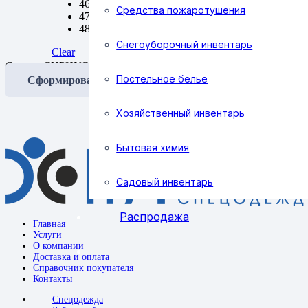
46
Средства пожаротушения
47
48
Снегоуборочный инвентарь
Clear
Сапоги СИРИУС, кожа, ПКП, ПУ-Нитрил quantity
Постельное белье
Сформировать заявку
Хозяйственный инвентарь
Бытовая химия
Садовый инвентарь
Распродажа
Главная
Услуги
О компании
Доставка и оплата
Справочник покупателя
Контакты
Спецодежда