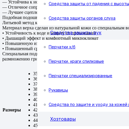
— Устойчива к истиранию
Средства защиты от падения с высот
— Отличное сопротивление к скольжению
— Лучшее сцепление с поверхностью
Подобная подошва не сломается при деформации, не лопнет пр
Средства защиты органов слуха
Литьевой метод крепления надежно соединяет верх обуви с п
Материал верха сделан из натуральной кожи со специальным в
Средства защиты рук
• Устойчивость к воде и защиту от промоканий
• Дышащий эффект и комфортный микроклимат
• Повышенную износостойкость
Перчатки х/б
• Повышенный срок эксплуатации
Специальная подкладка, отводящая влагу, создает благоприятны
размножению грибков и бактерий.
Перчатки, краги спилковые
35
Перчатки специализированные
36
37
38
Рукавицы
39
40
Средства по защите и уходу за кожей 
41
Размеры
42
43
Хозтовары
44
45