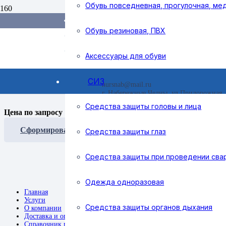
Обувь повседневная, прогулочная, ме
Доставка и оплата
Поиск товаров
Справочник покупателя
Обувь резиновая, ПВХ
Контакты
Аксессуары для обуви
Home
/
Средства индивидуальной защиты
/
Средства защиты от
СИЗ
Такелажная пластина МАЛАЯ 
nursnab@mail.ru
г. Набережные Челны, ул Придорожная, 
Средства защиты головы и лица
Цена по запросу
Сформировать заявку
Средства защиты глаз
Средства защиты при проведении сва
Одежда одноразовая
Главная
Услуги
Средства защиты органов дыхания
О компании
Доставка и оплата
Справочник покупателя