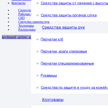
Средства защиты от падения с высот
Контакты
Спецодежда
Рабочая обувь
Средства защиты органов слуха
СИЗ
Средства защиты рук
Хозтовары
Средства защиты рук
Распродажа
keyboard_arrow_up
Перчатки х/б
Перчатки, краги спилковые
Перчатки специализированные
Рукавицы
Средства по защите и уходу за кожей 
Хозтовары